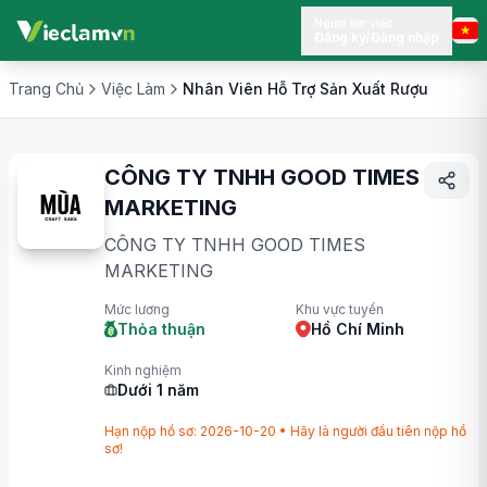
Người tìm việc
Đăng ký/Đăng nhập
Trang Chủ
Việc Làm
Nhân Viên Hỗ Trợ Sản Xuất Rượu
CÔNG TY TNHH GOOD TIMES
MARKETING
CÔNG TY TNHH GOOD TIMES
MARKETING
Mức lương
Khu vực tuyển
Thỏa thuận
Hồ Chí Minh
Kinh nghiệm
Dưới 1 năm
Hạn nộp hồ sơ: 2026-10-20 • Hãy là người đầu tiên nộp hồ
sơ!