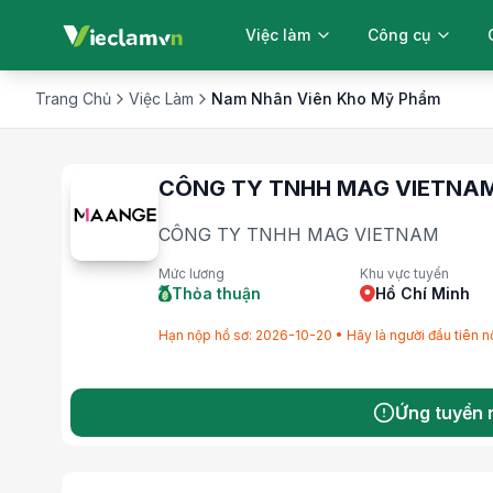
Việc làm
Công cụ
Trang Chủ
Việc Làm
Nam Nhân Viên Kho Mỹ Phẩm
Tìm việc làm
Thần số học
Quản lý việc làm
CÔNG TY TNHH MAG VIETNA
Việc làm đã ứng tuyển
Việc làm đã lưu
CÔNG TY TNHH MAG VIETNAM
Việc làm chờ ứng tuyển
Mức lương
Khu vực tuyển
Thỏa thuận
Hồ Chí Minh
Hạn nộp hồ sơ: 2026-10-20 • Hãy là người đầu tiên n
Ứng tuyển 