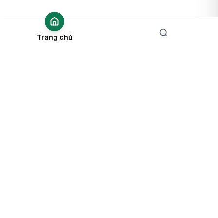
Trang chủ
Nền tảng tuyển dụng hàng đầu Việt Nam, kết nối hơn 100,000+
nhà tuyển dụng và ứng viên. Tìm kiếm cơ hội nghề nghiệp mơ