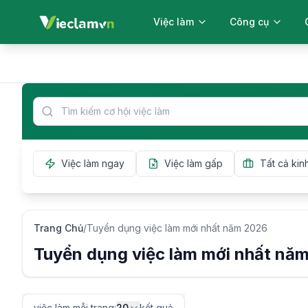
Việc làm
Công cụ
Tìm việc làm
Thần số học
Quản lý việc làm
Việc làm đã ứng tuyển
Việc làm đã lưu
Việc làm ngay
Việc làm gấp
Việc làm chờ ứng tuyển
Trang Chủ
/
Tuyển dụng
việc làm mới nhất năm
2026
Tuyển dụng
việc làm mới nhất nă
việc làm mỗi trang
:
20
kết quả