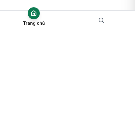
Trang chủ
Nền tảng tuyển dụng hàng đầu Việt Nam, kết nối hơn 100,000+
nhà tuyển dụng và ứng viên. Tìm kiếm cơ hội nghề nghiệp mơ